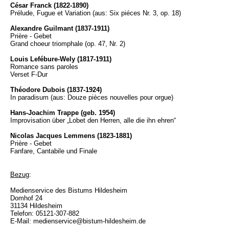
César Franck (1822-1890)
Prélude, Fugue et Variation (aus: Six piéces Nr. 3, op. 18)
Alexandre Guilmant (1837-1911)
Prière - Gebet
Grand choeur triomphale (op. 47, Nr. 2)
Louis Lefébure-Wely (1817-1911)
Romance sans paroles
Verset F-Dur
Théodore Dubois (1837-1924)
In paradisum (aus: Douze pièces nouvelles pour orgue)
Hans-Joachim Trappe (geb. 1954)
Improvisation über „Lobet den Herren, alle die ihn ehren“
Nicolas Jacques Lemmens (1823-1881)
Prière - Gebet
Fanfare, Cantabile und Finale
Bezug
:
Medienservice des Bistums Hildesheim
Domhof 24
31134 Hildesheim
Telefon: 05121-307-882
E-Mail: medienservice@bistum-hildesheim.de