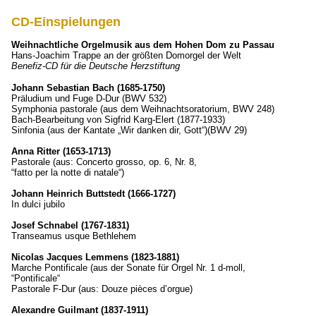
CD-Einspielungen
Weihnachtliche Orgelmusik aus dem Hohen Dom zu Passau
Hans-Joachim Trappe an der größten Domorgel der Welt
Benefiz-CD für die Deutsche Herzstiftung
Johann Sebastian Bach (1685-1750)
Präludium und Fuge D-Dur (BWV 532)
Symphonia pastorale (aus dem Weihnachtsoratorium, BWV 248)
Bach-Bearbeitung von Sigfrid Karg-Elert (1877-1933)
Sinfonia (aus der Kantate „Wir danken dir, Gott“)(BWV 29)
Anna Ritter (1653-1713)
Pastorale (aus: Concerto grosso, op. 6, Nr. 8,
“fatto per la notte di natale“)
Johann Heinrich Buttstedt (1666-1727)
In dulci jubilo
Josef Schnabel (1767-1831)
Transeamus usque Bethlehem
Nicolas Jacques Lemmens (1823-1881)
Marche Pontificale (aus der Sonate für Orgel Nr. 1 d-moll,
“Pontificale“
Pastorale F-Dur (aus: Douze pièces d’orgue)
Alexandre Guilmant (1837-1911)