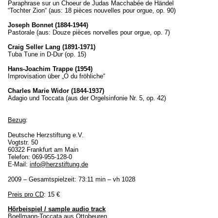
Paraphrase sur un Choeur de Judas Macchabée de Händel
“Tochter Zion“ (aus: 18 pièces nouvelles pour orgue, op. 90)
Joseph Bonnet (1884-1944)
Pastorale (aus: Douze pièces norvelles pour orgue, op. 7)
Craig Seller Lang (1891-1971)
Tuba Tune in D-Dur (op. 15)
Hans-Joachim Trappe (1954)
Improvisation über „O du fröhliche“
Charles Marie Widor (1844-1937)
Adagio und Toccata (aus der Orgelsinfonie Nr. 5, op. 42)
Bezug
:
Deutsche Herzstiftung e.V.
Vogtstr. 50
60322 Frankfurt am Main
Telefon: 069-955-128-0
E-Mail:
info@herzstiftung.de
2009 – Gesamtspielzeit: 73:11 min – vh 1028
Preis pro CD
: 15 €
Hörbeispiel / sample audio track
Boellmann-Toccata aus Ottobeuren