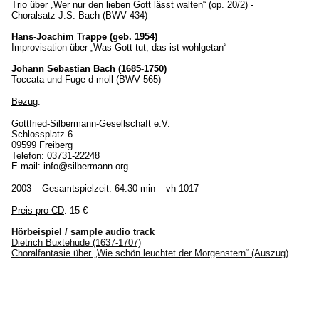
Trio über „Wer nur den lieben Gott lässt walten“ (op. 20/2) -
Choralsatz J.S. Bach (BWV 434)
Hans-Joachim Trappe (geb. 1954)
Improvisation über „Was Gott tut, das ist wohlgetan“
Johann Sebastian Bach (1685-1750)
Toccata und Fuge d-moll (BWV 565)
Bezug
:
Gottfried-Silbermann-Gesellschaft e.V.
Schlossplatz 6
09599 Freiberg
Telefon: 03731-22248
E-mail: info@silbermann.org
2003 – Gesamtspielzeit: 64:30 min – vh 1017
Preis pro CD
: 15 €
Hörbeispiel / sample audio track
Dietrich Buxtehude (1637-1707)
Choralfantasie über „Wie schön leuchtet der Morgenstern“ (Auszug)