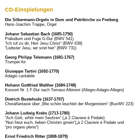
CD-Einspielungen
Die Silbermann-Orgeln in Dom und Petrikirche zu Freiberg
Hans-Joachim Trappe, Orgel
Johann Sebastian Bach (1685-1750)
Präludium und Fuge G-Dur (BWV 541)
“Ich ruf zu dir, Herr Jesu Christ“ (BWV 639)
“Liebster Jesu, wir sind hier“ (BWV 731)
Georg Philipp Telemann (1681-1767)
Trumpet Air
Giuseppe Tartini (1692-1770)
Adagio cantabile
Hohann Gottfried Walther (1684-1748)
Konzert Nr. 1 F-Dur nach Tomaso Albinoni (Allegro-Adagio-Allegro)
Dietrich Buxtehude (1637-1707)
Choralfantasie über „Wie schön leuchtet der Morgenstern“ (BuxWV 223)
Johann Ludwig Krebs (1713-1780)
“Ach Gott, erhör mein Seufzen“ („à 2 Claviere è Pedale)
“Nun freut euch, lieben Christen gmein“(„à 2 Claviere è Pedale und
“pro organo pleno“)
Ernst Friedrich Ritter (1808-1879)